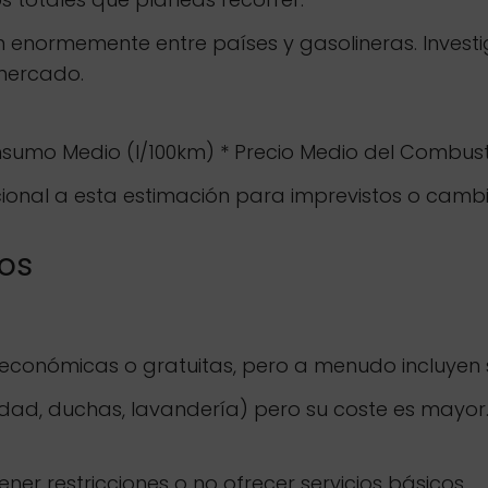
n enormemente entre países y gasolineras. Investi
 mercado.
onsumo Medio (l/100km) * Precio Medio del Combust
ional a esta estimación para imprevistos o cambi
ios
económicas o gratuitas, pero a menudo incluyen 
idad, duchas, lavandería) pero su coste es mayor.
ener restricciones o no ofrecer servicios básicos.