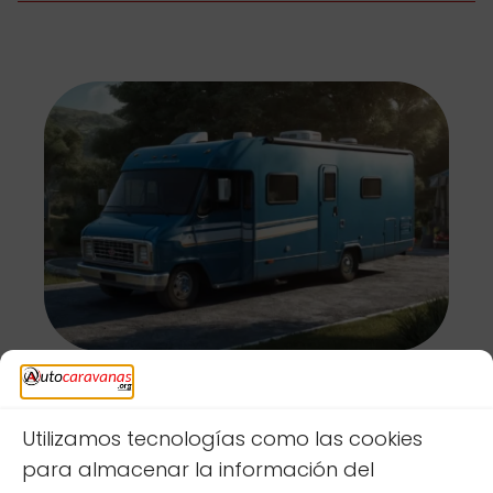
Bombas de agua para
autocaravanas: guía para elegir la
ideal
Utilizamos tecnologías como las cookies
para almacenar la información del