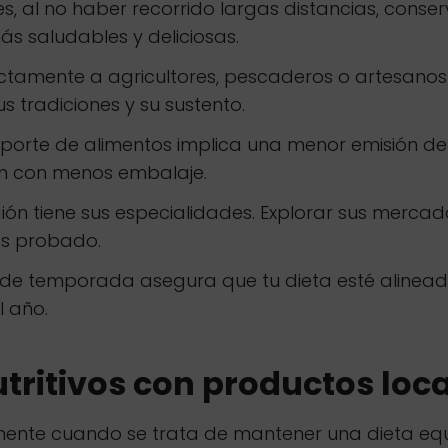
s, al no haber recorrido largas distancias, conser
s saludables y deliciosas.
amente a agricultores, pescaderos o artesanos lo
tradiciones y su sustento.
sporte de alimentos implica una menor emisión d
an con menos embalaje.
ón tiene sus especialidades. Explorar sus mercad
as probado.
e temporada asegura que tu dieta esté alineada 
l año.
ritivos con productos loc
ialmente cuando se trata de mantener una dieta eq