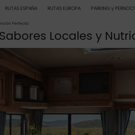
RUTAS ESPAÑA
RUTAS EUROPA
PARKING y PERNOC
ición Perfecta
abores Locales y Nutric