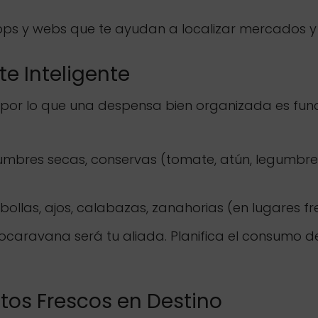
pps y webs que te ayudan a localizar mercados y 
e Inteligente
 por lo que una despensa bien organizada es fun
umbres secas, conservas (tomate, atún, legumbres),
bollas, ajos, calabazas, zanahorias (en lugares fr
ocaravana será tu aliada. Planifica el consumo d
ctos Frescos en Destino