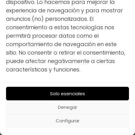
dispositivo. Lo hacemos para mejorar la
Autocaravana Rural: Guía para tu
experiencia de navegación y para mostrar
Escapada Perfecta
anuncios (no) personalizados. El
consentimiento a estas tecnologías nos
permitirá procesar datos como el
comportamiento de navegación en este
sitio. No consentir o retirar el consentimiento,
puede afectar negativamente a ciertas
características y funciones.
Solo esenciales
Evita Masas: Lugares Secretos para tu
Denegar
Autocaravana
Configurar