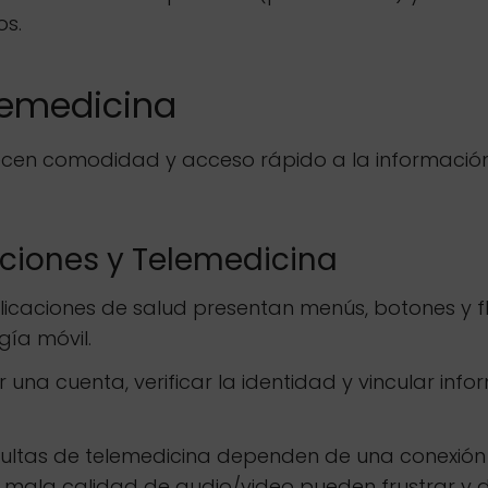
os.
lemedicina
recen comodidad y acceso rápido a la información 
aciones y Telemedicina
caciones de salud presentan menús, botones y fl
ía móvil.
 una cuenta, verificar la identidad y vincular in
ultas de telemedicina dependen de una conexión 
 mala calidad de audio/video pueden frustrar y dif