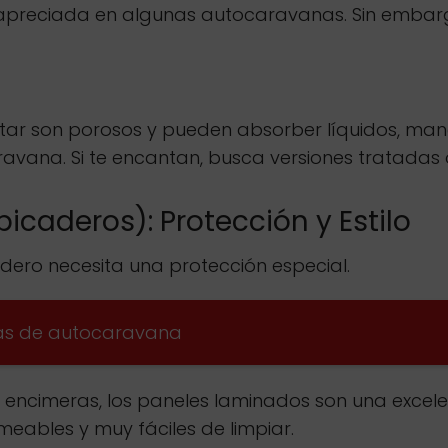
muy apreciada en algunas autocaravanas. Sin emba
tratar son porosos y pueden absorber líquidos, man
avana. Si te encantan, busca versiones tratadas 
icaderos): Protección y Estilo
adero necesita una protección especial.
mas de autocaravana
s encimeras, los paneles laminados son una excel
eables y muy fáciles de limpiar.