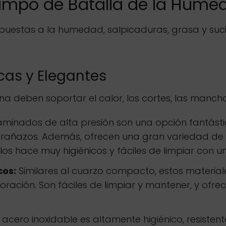
Campo de Batalla de la Hume
puestas a la humedad, salpicaduras, grasa y sucie
icas y Elegantes
 deben soportar el calor, los cortes, las manch
aminados de alta presión son una opción fantástic
 arañazos. Además, ofrecen una gran variedad d
los hace muy higiénicos y fáciles de limpiar con
cos:
Similares al cuarzo compacto, estos materia
ración. Son fáciles de limpiar y mantener, y ofre
 acero inoxidable es altamente higiénico, resistent