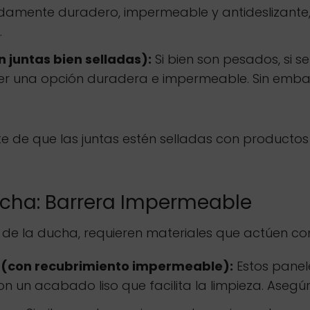
damente duradero, impermeable y antideslizante, 
.
 juntas bien selladas):
Si bien son pesados, si s
ser una opción duradera e impermeable. Sin embarg
e de que las juntas estén selladas con productos
ucha: Barrera Impermeable
a de la ducha, requieren materiales que actúen c
o (con recubrimiento impermeable):
Estos panel
on un acabado liso que facilita la limpieza. Ase