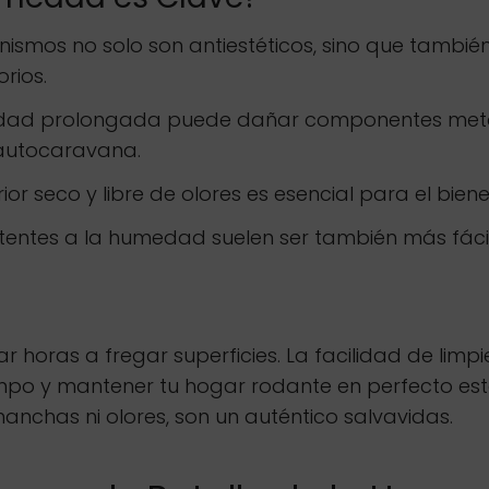
ismos no solo son antiestéticos, sino que también
rios.
ad prolongada puede dañar componentes metálic
u autocaravana.
rior seco y libre de olores es esencial para el bie
stentes a la humedad suelen ser también más fácil
 horas a fregar superficies. La facilidad de limp
empo y mantener tu hogar rodante en perfecto est
nchas ni olores, son un auténtico salvavidas.