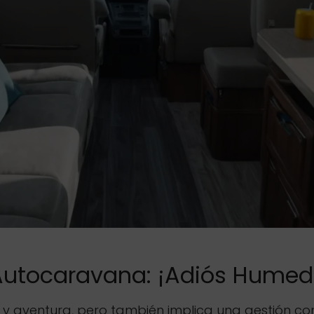
 Autocaravana: ¡Adiós Humeda
y aventura, pero también implica una gestión cons