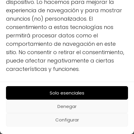
dispositivo. Lo hacemos para mejorar la
como paneles solares, combinada con
experiencia de navegación y para mostrar
baterías de litio de mayor eficiencia y vida útil,
anuncios (no) personalizados. El
es una de las medidas más importantes
consentimiento a estas tecnologías nos
para la sostenibilidad. La monitorización de
permitirá procesar datos como el
estos sistemas es clave para maximizar su
comportamiento de navegación en este
aprovechamiento.
sitio. No consentir o retirar el consentimiento,
puede afectar negativamente a ciertas
La Integración de
características y funciones.
Tecnologías: El Futuro de la
Monitorización
Solo esenciales
Denegar
El futuro de la monitorización del consumo y
la sostenibilidad en autocaravanas pasa por
Configurar
la integración de todas estas tecnologías en
un único sistema centralizado.