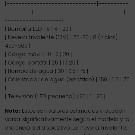
|------------------------------|----------
---------|------------------------------|-
-------------------|
| Bombilla LED | 5 | 4 | 20 |
| Nevera trivalente (12V) | 50-70 | 8 (ciclos) |
400-560 |
| Carga móvil | 10 | 2 | 20 |
| Carga portátil | 25 | 1 | 25 |
| Bomba de agua | 30 | 0.5 | 15 |
| Calentador de agua (eléctrico) | 150 | 0.5 | 75
|
| Televisión (LED pequeña) | 20 | 1 | 20 |
Nota:
Estos son valores estimados y pueden
variar significativamente según el modelo y la
eficiencia del dispositivo. La nevera trivalente,