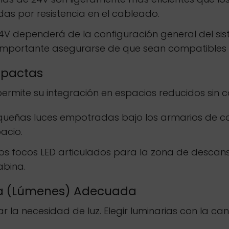
das por resistencia en el cableado.
24V dependerá de la configuración general del sis
 importante asegurarse de que sean compatibles co
ompactas
ermite su integración en espacios reducidos sin 
queñas luces empotradas bajo los armarios de c
acio.
 focos LED articulados para la zona de descanso
abina.
ica (Lúmenes) Adecuada
ar la necesidad de luz. Elegir luminarias con la