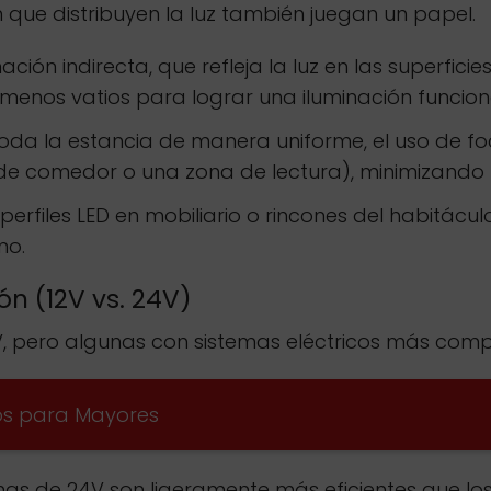
n que distribuyen la luz también juegan un papel.
nación indirecta, que refleja la luz en las superfi
menos vatios para lograr una iluminación funcion
toda la estancia de manera uniforme, el uso de fo
de comedor o una zona de lectura), minimizando l
perfiles LED en mobiliario o rincones del habitácul
mo.
ón (12V vs. 24V)
 pero algunas con sistemas eléctricos más comp
os para Mayores
as de 24V son ligeramente más eficientes que los