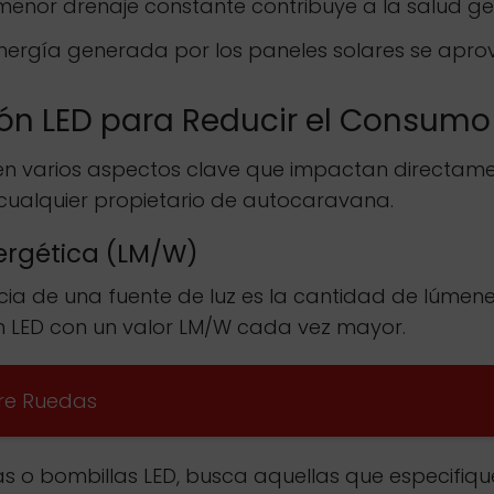
enor drenaje constante contribuye a la salud gen
nergía generada por los paneles solares se apr
ón LED para Reducir el Consumo
 en varios aspectos clave que impactan directamen
cualquier propietario de autocaravana.
nergética (LM/W)
ncia de una fuente de luz es la cantidad de lúme
en LED con un valor LM/W cada vez mayor.
bre Ruedas
 o bombillas LED, busca aquellas que especifiquen